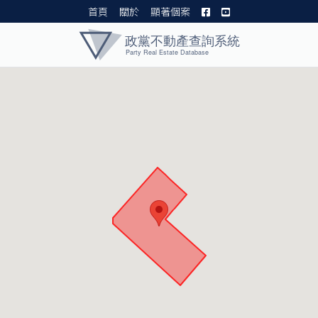
首頁
關於
顯著個案
黨產資料庫 I