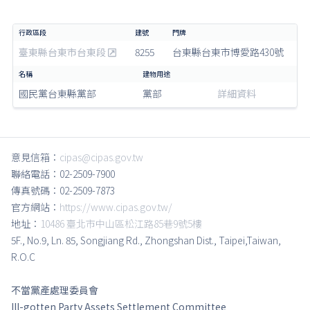
臺東縣台東市台東段
8255
台東縣台東市博愛路430號
國民黨台東縣黨部
黨部
詳細資料
意見信箱：
cipas@cipas.gov.tw
聯絡電話：02-2509-7900
傳真號碼：02-2509-7873
官方網站：
https://www.cipas.gov.tw/
地址：
10486 臺北市中山區松江路85巷9號5樓
5F., No.9, Ln. 85, Songjiang Rd., Zhongshan Dist., Taipei,Taiwan,
R.O.C
不當黨產處理委員會
Ill-gotten Party Assets Settlement Committee