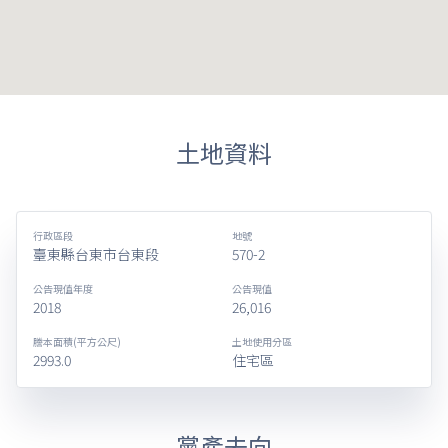
土地資料
行政區段
地號
臺東縣台東市台東段
570-2
公告現值年度
公告現值
2018
26,016
謄本面積(平方公尺)
土地使用分區
2993.0
住宅區
黨產去向