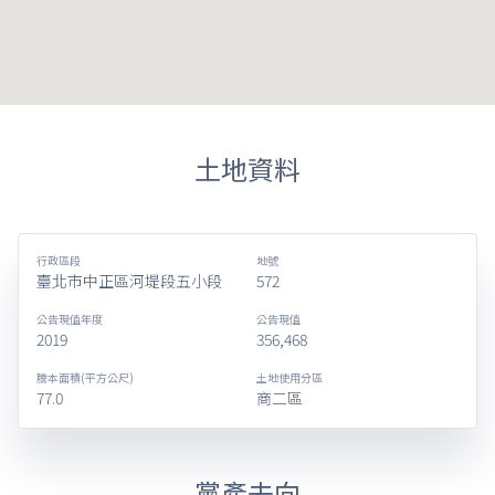
土地資料
行政區段
地號
臺北市中正區河堤段五小段
572
公告現值年度
公告現值
2019
356,468
謄本面積(平方公尺)
土地使用分區
77.0
商二區
黨產去向