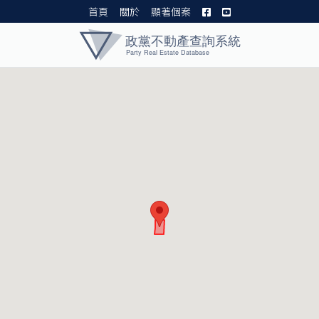
首頁
關於
顯著個案
黨產資料庫 I