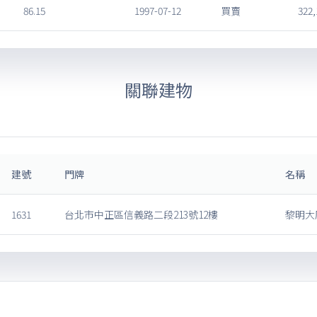
86.15
1997-07-12
買賣
322,
關聯建物
建號
門牌
名稱
1631
台北市中正區信義路二段213號12樓
黎明大