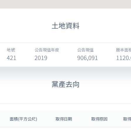
土地資料
地號
公告現值年度
公告現值
謄本面積
421
2019
906,091
1120.
黨產去向
面積(平方公尺)
取得日期
取得原因
取得