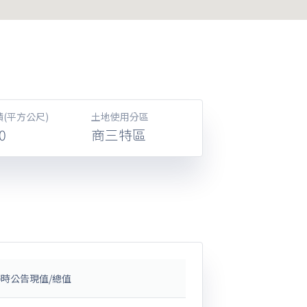
(平方公尺)
土地使用分區
0
商三特區
時公告現值/總值