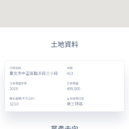
土地資料
行政區段
地號
臺北市中正區臨沂段三小段
413
公告現值年度
公告現值
2019
499,000
謄本面積(平方公尺)
土地使用分區
323.0
商三特區
黨產去向