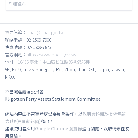
詳細資料
意見信箱：
cipas@cipas.gov.tw
聯絡電話：02-2509-7900
傳真號碼：02-2509-7873
官方網站：
https://www.cipas.gov.tw/
地址：
10486 臺北市中山區松江路85巷9號5樓
5F., No.9, Ln. 85, Songjiang Rd., Zhongshan Dist., Taipei,Taiwan,
R.O.C
不當黨產處理委員會
Ill-gotten Party Assets Settlement Committee
網站內容由不當黨產處理委員會製作，以
政府資料開放授權條款－
第1版(另開新視窗)
釋出。
建議使用者採用
Google Chrome 瀏覽器
進行瀏覽，以取得最佳使
用體驗。