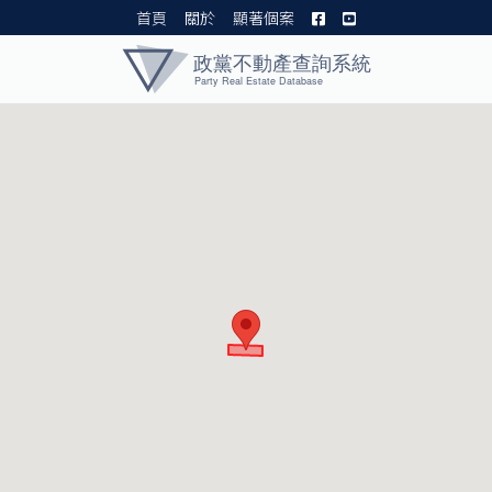
首頁
關於
顯著個案
黨產資料庫 I