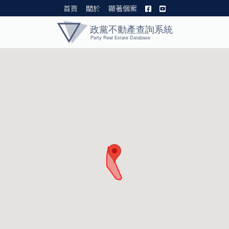
首頁
關於
顯著個案
黨產資料庫 I