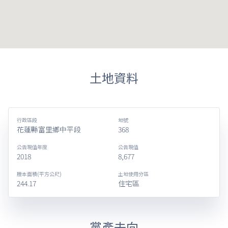
土地資料
行政區段
地號
花蓮縣富里鄉中平段
368
公告現值年度
公告現值
2018
8,677
謄本面積(平方公尺)
土地使用分區
244.17
住宅區
黨產去向