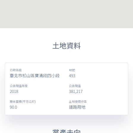
土地資料
行政區段
地號
臺北市松山區寶清段四小段
493
公告現值年度
公告現值
2018
381,217
謄本面積(平方公尺)
土地使用分區
90.0
道路用地
黨產去向