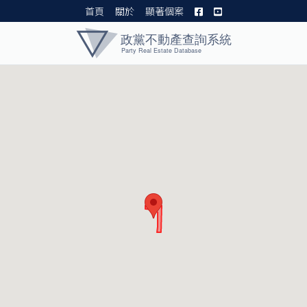
首頁
關於
顯著個案
黨產資料庫 I