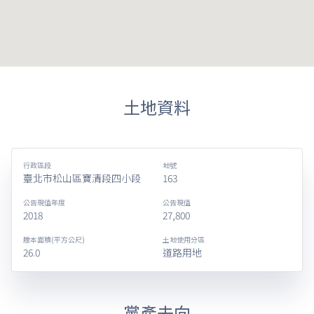
土地資料
行政區段
地號
臺北市松山區寶清段四小段
163
公告現值年度
公告現值
2018
27,800
謄本面積(平方公尺)
土地使用分區
26.0
道路用地
黨產去向