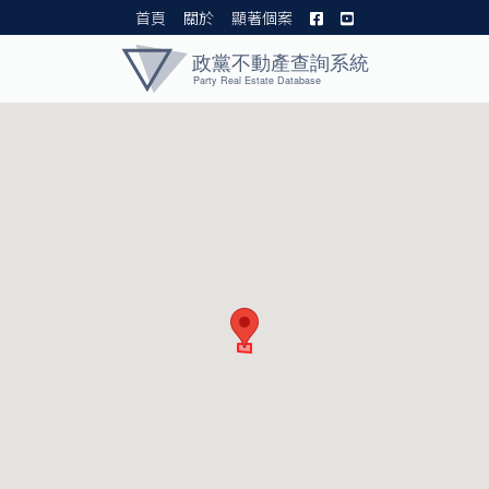
首頁
關於
顯著個案
黨產資料庫 I