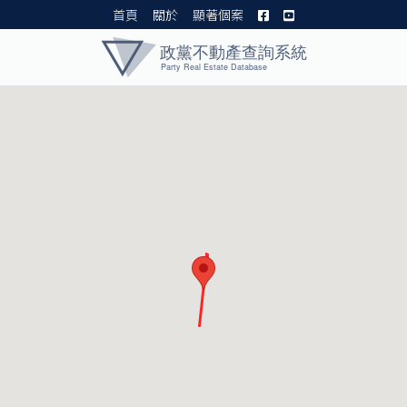
首頁
關於
顯著個案
黨產資料庫 I