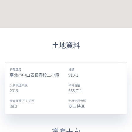
土地資料
行政區段
地號
臺北市中山區長春段二小段
910-1
公告現值年度
公告現值
2019
565,711
謄本面積(平方公尺)
土地使用分區
38.0
商三特區
黨產去向