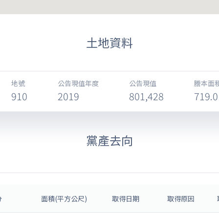
土地資料
地號
公告現值年度
公告現值
謄本面積
910
2019
801,428
719.0
黨產去向
分
面積(平方公尺)
取得日期
取得原因