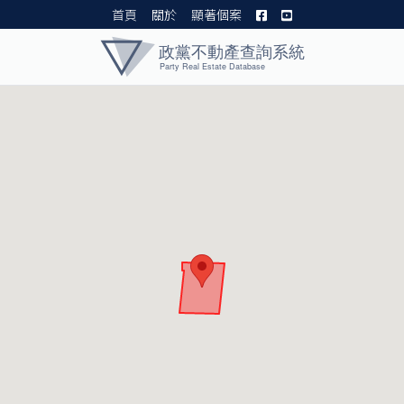
首頁
關於
顯著個案
黨產資料庫 I