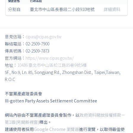
分割自
臺北市中山區長春段二小段910地號
詳細資料
意見信箱：
cipas@cipas.gov.tw
聯絡電話：02-2509-7900
傳真號碼：02-2509-7873
官方網站：
https://www.cipas.gov.tw/
地址：
10486 臺北市中山區松江路85巷9號5樓
5F., No.9, Ln. 85, Songjiang Rd., Zhongshan Dist., Taipei,Taiwan,
R.O.C
不當黨產處理委員會
Ill-gotten Party Assets Settlement Committee
網站內容由不當黨產處理委員會製作，以
政府資料開放授權條款－
第1版(另開新視窗)
釋出。
建議使用者採用
Google Chrome 瀏覽器
進行瀏覽，以取得最佳使