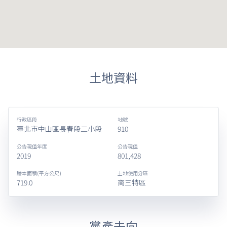
土地資料
行政區段
地號
臺北市中山區長春段二小段
910
公告現值年度
公告現值
2019
801,428
謄本面積(平方公尺)
土地使用分區
719.0
商三特區
黨產去向