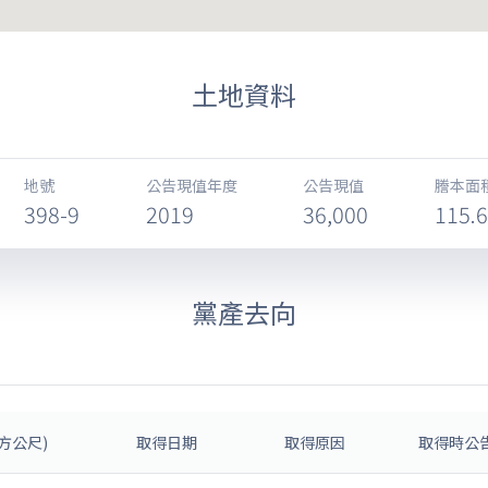
土地資料
地號
公告現值年度
公告現值
謄本面
398-9
2019
36,000
115.
黨產去向
方公尺)
取得日期
取得原因
取得時公