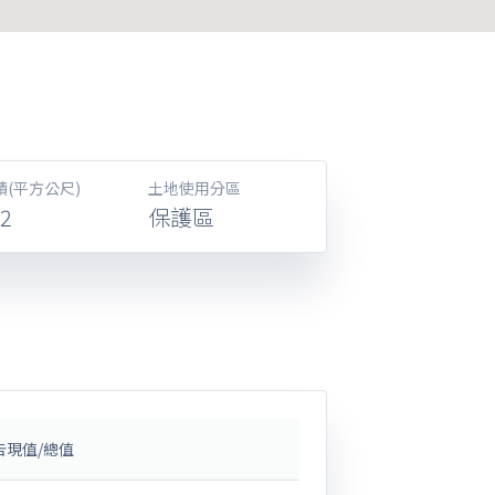
積(平方公尺)
土地使用分區
62
保護區
告現值/總值