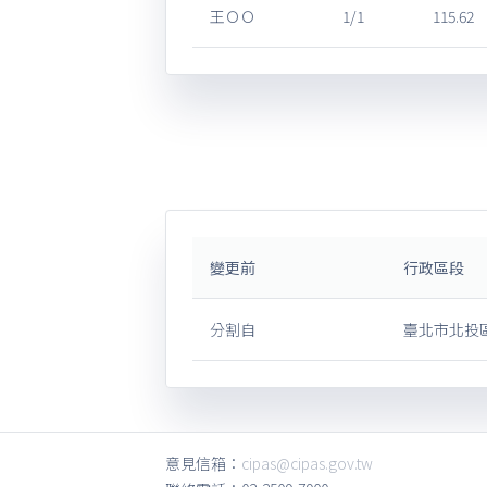
王ＯＯ
1/1
115.62
變更前
行政區段
分割自
臺北市北投區
意見信箱：
cipas@cipas.gov.tw