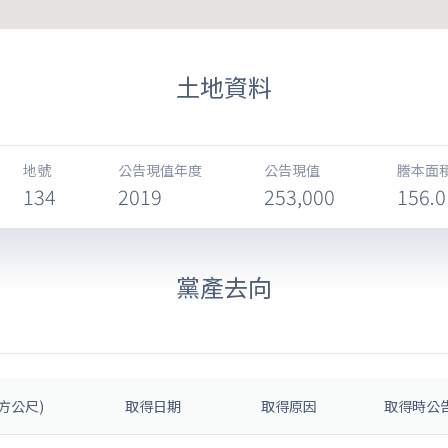
土地資料
地號
公告現值年度
公告現值
謄本面積
134
2019
253,000
156.0
黨產去向
方公尺)
取得日期
取得原因
取得時公