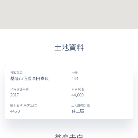
土地資料
行政區段
地號
基隆市信義區田寮段
443
公告現值年度
公告現值
2017
44,000
謄本面積(平方公尺)
土地使用分區
446.0
住三區
黨產去向