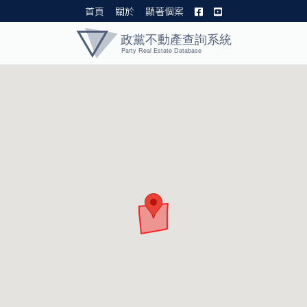
首頁
關於
顯著個案
黨產資料庫 I