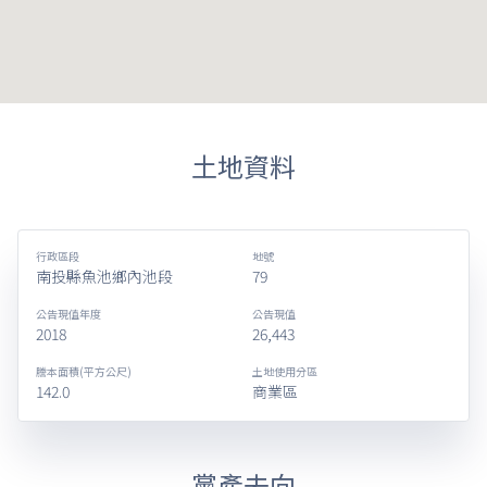
土地資料
行政區段
地號
南投縣魚池鄉內池段
79
公告現值年度
公告現值
2018
26,443
謄本面積(平方公尺)
土地使用分區
142.0
商業區
黨產去向