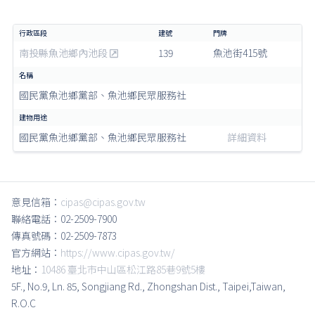
南投縣魚池鄉內池段
139
魚池街415號
國民黨魚池鄉黨部、魚池鄉民眾服務社
國民黨魚池鄉黨部、魚池鄉民眾服務社
詳細資料
意見信箱：
cipas@cipas.gov.tw
聯絡電話：02-2509-7900
傳真號碼：02-2509-7873
官方網站：
https://www.cipas.gov.tw/
地址：
10486 臺北市中山區松江路85巷9號5樓
5F., No.9, Ln. 85, Songjiang Rd., Zhongshan Dist., Taipei,Taiwan,
R.O.C