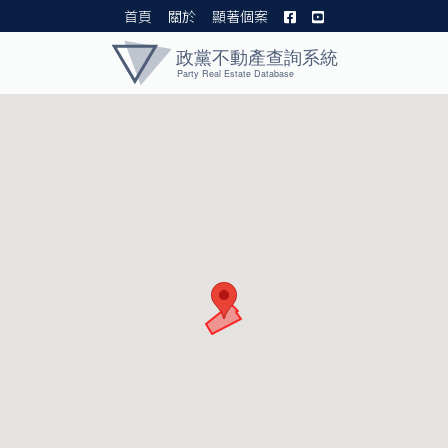
首頁
關於
顯著個案
黨產資料庫 I