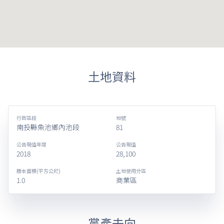
土地資料
行政區段
地號
南投縣魚池鄉內池段
81
公告現值年度
公告現值
2018
28,100
謄本面積(平方公尺)
土地使用分區
1.0
商業區
黨產去向