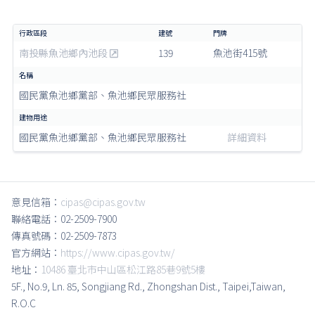
南投縣魚池鄉內池段
139
魚池街415號
國民黨魚池鄉黨部、魚池鄉民眾服務社
國民黨魚池鄉黨部、魚池鄉民眾服務社
詳細資料
意見信箱：
cipas@cipas.gov.tw
聯絡電話：02-2509-7900
傳真號碼：02-2509-7873
官方網站：
https://www.cipas.gov.tw/
地址：
10486 臺北市中山區松江路85巷9號5樓
5F., No.9, Ln. 85, Songjiang Rd., Zhongshan Dist., Taipei,Taiwan,
R.O.C