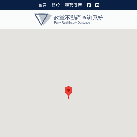
首頁
關於
顯著個案
黨產資料庫 I