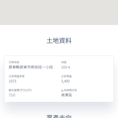
土地資料
行政區段
地號
屏東縣屏東市新街段一小段
103-4
公告現值年度
公告現值
1973
3,400
謄本面積(平方公尺)
土地使用分區
73.0
商業區
黨產去向