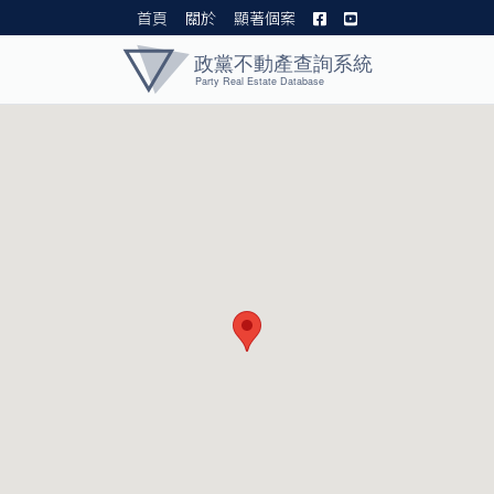
首頁
關於
顯著個案
黨產資料庫 I