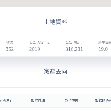
土地資料
地號
公告現值年度
公告現值
謄本面積
352
2019
316,231
19.0
黨產去向
方公尺)
取得日期
取得原因
取得時公