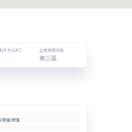
(平方公尺)
土地使用分區
商三區
告現值/總值