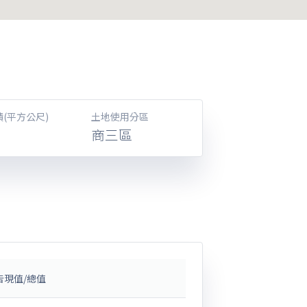
(平方公尺)
土地使用分區
商三區
告現值/總值