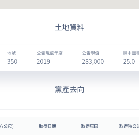
土地資料
地號
公告現值年度
公告現值
謄本面積
350
2019
283,000
25.0
黨產去向
方公尺)
取得日期
取得原因
取得時公