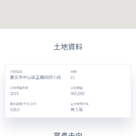
土地資料
行政區段
地號
臺北市中山區正義段四小段
21
公告現值年度
公告現值
2019
365,000
謄本面積(平方公尺)
土地使用分區
528.0
商三區
黨產去向