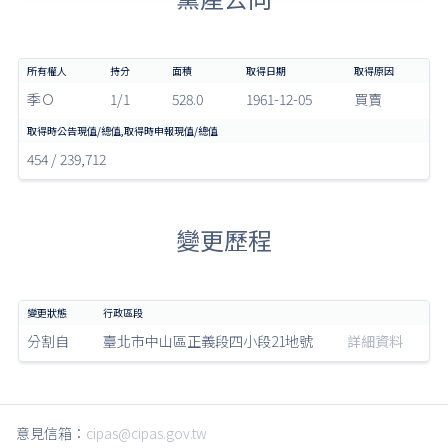
季Ｏ
1/1
528.0
1961-12-05
買賣
454 / 239,712
變更歷程
分割自
臺北市中山區正義段四小段21地號
詳細資料
意見信箱：
cipas@cipas.gov.tw