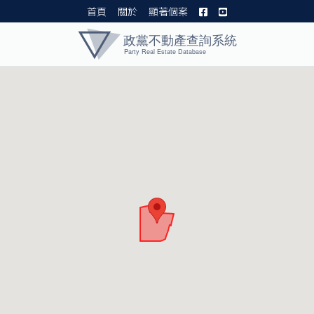
首頁
關於
顯著個案
黨產資料庫 I