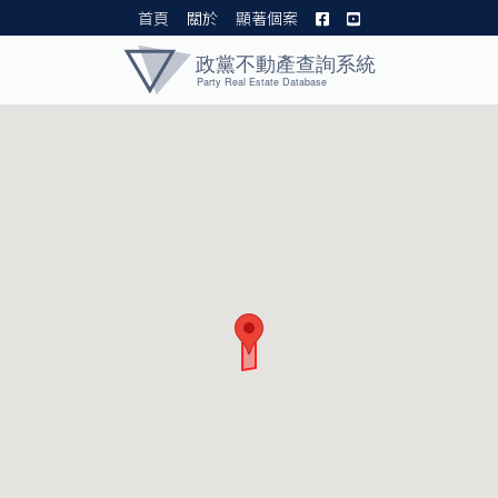
首頁
關於
顯著個案
黨產資料庫 I