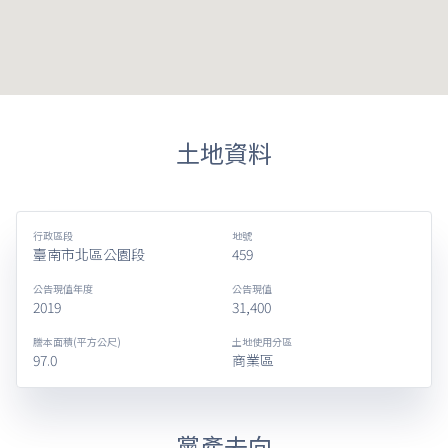
土地資料
行政區段
地號
臺南市北區公園段
459
公告現值年度
公告現值
2019
31,400
謄本面積(平方公尺)
土地使用分區
97.0
商業區
黨產去向