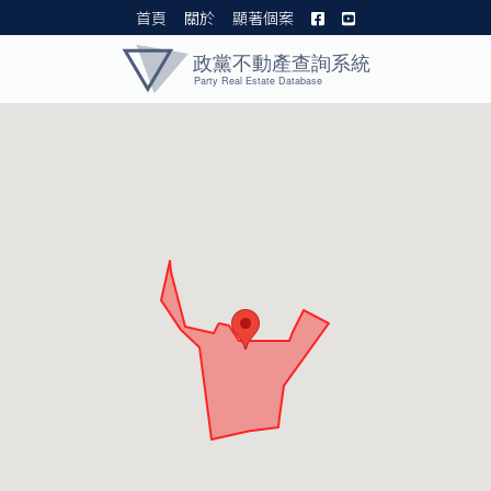
首頁
關於
顯著個案
黨產資料庫 I