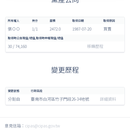
張ＯＯ
1/1
2472.0
1987-07-20
買賣
30 / 74,160
移轉歷程
變更歷程
分割自
臺南市白河區竹子門段26-34地號
詳細資料
意見信箱：
cipas@cipas.gov.tw