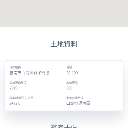
土地資料
行政區段
地號
臺南市白河區竹子門段
26-190
公告現值年度
公告現值
2019
300
謄本面積(平方公尺)
土地使用分區
2472.0
山坡地保育區
黨產去向