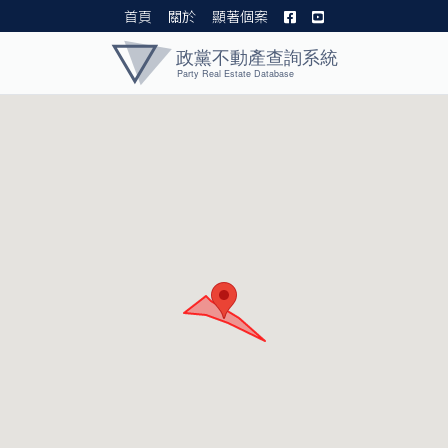
首頁
關於
顯著個案
黨產資料庫 I