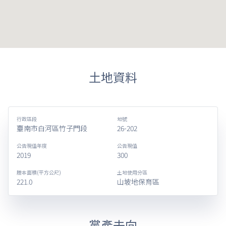
土地資料
行政區段
地號
臺南市白河區竹子門段
26-202
公告現值年度
公告現值
2019
300
謄本面積(平方公尺)
土地使用分區
221.0
山坡地保育區
黨產去向