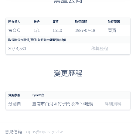
古ＯＯ
1/1
151.0
1987-07-18
買賣
30 / 4,530
移轉歷程
變更歷程
分割自
臺南市白河區竹子門段26-34地號
詳細資料
意見信箱：
cipas@cipas.gov.tw