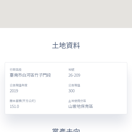
土地資料
行政區段
地號
臺南市白河區竹子門段
26-209
公告現值年度
公告現值
2019
300
謄本面積(平方公尺)
土地使用分區
151.0
山坡地保育區
黨產去向