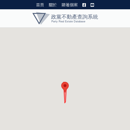
首頁
關於
顯著個案
黨產資料庫 I