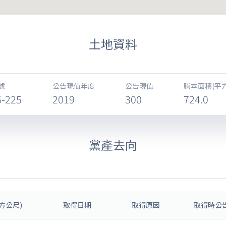
土地資料
號
公告現值年度
公告現值
謄本面積(平
6-225
2019
300
724.0
黨產去向
方公尺)
取得日期
取得原因
取得時公