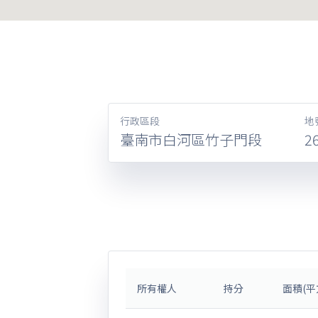
行政區段
地
臺南市白河區竹子門段
2
所有權人
持分
面積(平