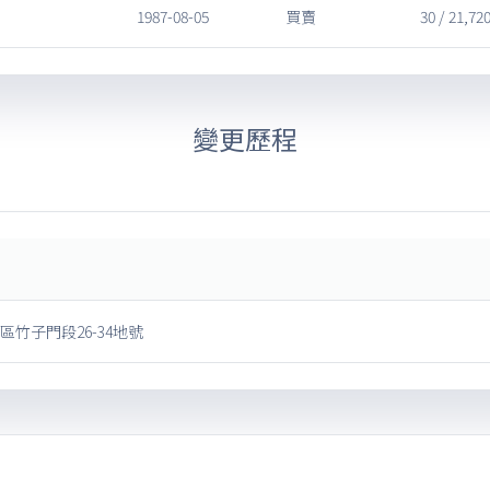
1987-08-05
買賣
30 / 21,72
變更歷程
區竹子門段26-34地號