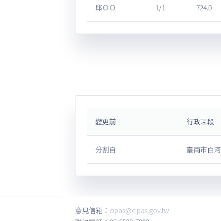
邱ＯＯ
1/1
724.0
變更前
行政區段
分割自
臺南市白河
意見信箱：
cipas@cipas.gov.tw