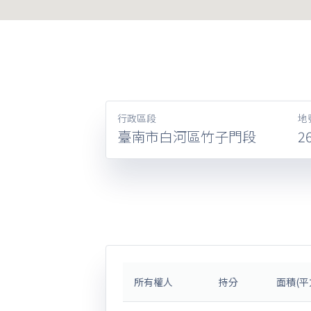
行政區段
地
臺南市白河區竹子門段
2
所有權人
持分
面積(平