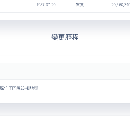
1987-07-20
買賣
20 / 60,34
變更歷程
區竹子門段26-49地號