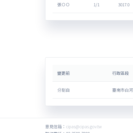
張ＯＯ
1/1
3017.0
變更前
行政區段
分割自
臺南市白河
意見信箱：
cipas@cipas.gov.tw