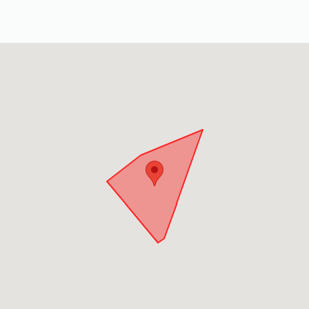
料庫 Ill-gotten Party Assets 