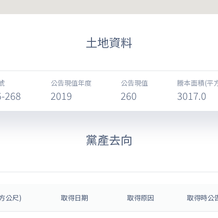
土地資料
號
公告現值年度
公告現值
謄本面積(平
6-268
2019
260
3017.0
黨產去向
方公尺)
取得日期
取得原因
取得時公