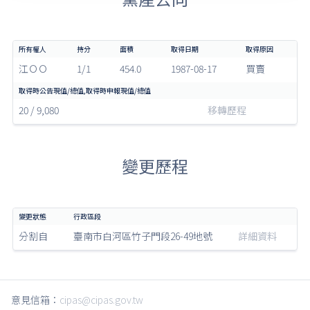
江ＯＯ
1/1
454.0
1987-08-17
買賣
20 / 9,080
移轉歷程
變更歷程
分割自
臺南市白河區竹子門段26-49地號
詳細資料
意見信箱：
cipas@cipas.gov.tw