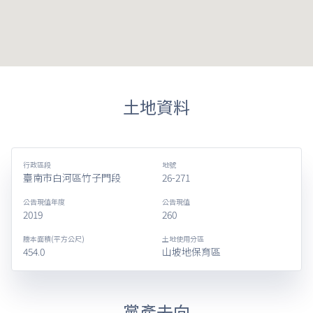
土地資料
行政區段
地號
臺南市白河區竹子門段
26-271
公告現值年度
公告現值
2019
260
謄本面積(平方公尺)
土地使用分區
454.0
山坡地保育區
黨產去向