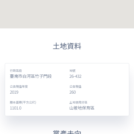
土地資料
行政區段
地號
臺南市白河區竹子門段
26-432
公告現值年度
公告現值
2019
260
謄本面積(平方公尺)
土地使用分區
1101.0
山坡地保育區
黨產去向