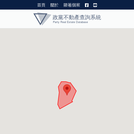
首頁
關於
顯著個案
黨產資料庫 I