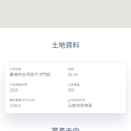
土地資料
行政區段
地號
臺南市白河區竹子門段
26-14
公告現值年度
公告現值
2019
300
謄本面積(平方公尺)
土地使用分區
1430.0
山坡地保育區
黨產去向