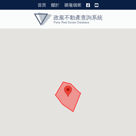
首頁
關於
顯著個案
黨產資料庫 I