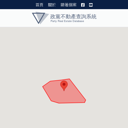
首頁
關於
顯著個案
黨產資料庫 I