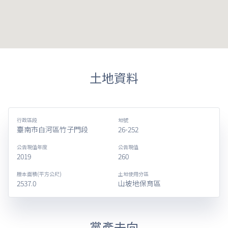
土地資料
行政區段
地號
臺南市白河區竹子門段
26-252
公告現值年度
公告現值
2019
260
謄本面積(平方公尺)
土地使用分區
2537.0
山坡地保育區
黨產去向