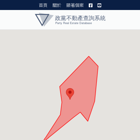
首頁
關於
顯著個案
黨產資料庫 I