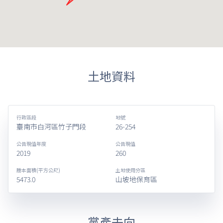
土地資料
行政區段
地號
臺南市白河區竹子門段
26-254
公告現值年度
公告現值
2019
260
謄本面積(平方公尺)
土地使用分區
5473.0
山坡地保育區
黨產去向