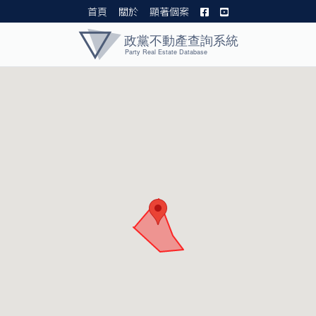
首頁
關於
顯著個案
黨產資料庫 I