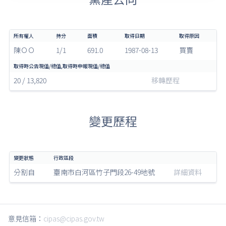
陳ＯＯ
1/1
691.0
1987-08-13
買賣
20 / 13,820
移轉歷程
變更歷程
分割自
臺南市白河區竹子門段26-49地號
詳細資料
意見信箱：
cipas@cipas.gov.tw