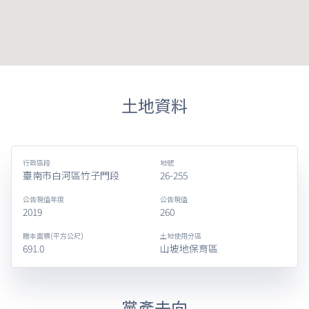
土地資料
行政區段
地號
臺南市白河區竹子門段
26-255
公告現值年度
公告現值
2019
260
謄本面積(平方公尺)
土地使用分區
691.0
山坡地保育區
黨產去向