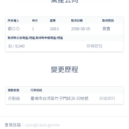
劉ＯＯ
1
268.0
2098-08-05
買賣
30 / 8,040
移轉歷程
變更歷程
分割自
臺南市白河區竹子門段26-30地號
詳細資料
意見信箱：
cipas@cipas.gov.tw