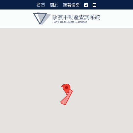
首頁
關於
顯著個案
黨產資料庫 I