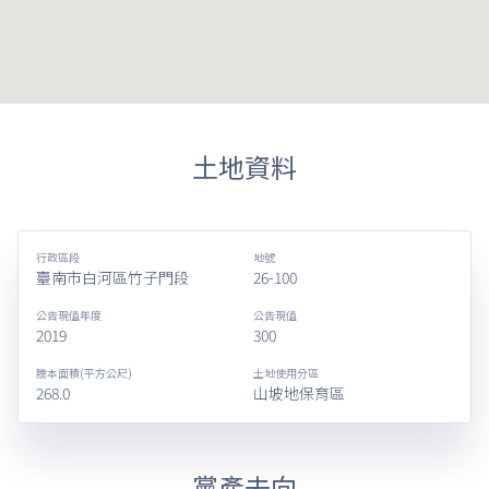
土地資料
行政區段
地號
臺南市白河區竹子門段
26-100
公告現值年度
公告現值
2019
300
謄本面積(平方公尺)
土地使用分區
268.0
山坡地保育區
黨產去向