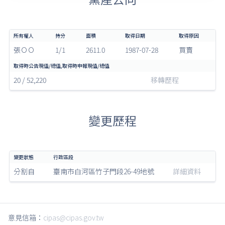
張ＯＯ
1/1
2611.0
1987-07-28
買賣
20 / 52,220
移轉歷程
變更歷程
分割自
臺南市白河區竹子門段26-49地號
詳細資料
意見信箱：
cipas@cipas.gov.tw