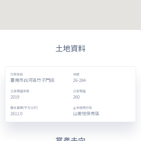
土地資料
行政區段
地號
臺南市白河區竹子門段
26-284
公告現值年度
公告現值
2019
260
謄本面積(平方公尺)
土地使用分區
2611.0
山坡地保育區
黨產去向