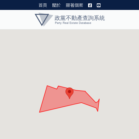
首頁
關於
顯著個案
黨產資料庫 I