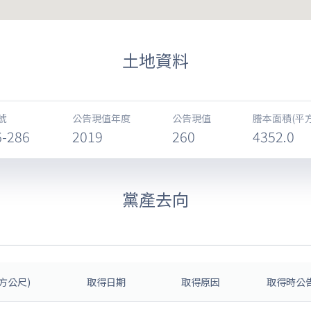
土地資料
號
公告現值年度
公告現值
謄本面積(平
6-286
2019
260
4352.0
黨產去向
方公尺)
取得日期
取得原因
取得時公