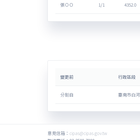
張ＯＯ
1/1
4352.0
變更前
行政區段
分割自
臺南市白河
意見信箱：
cipas@cipas.gov.tw