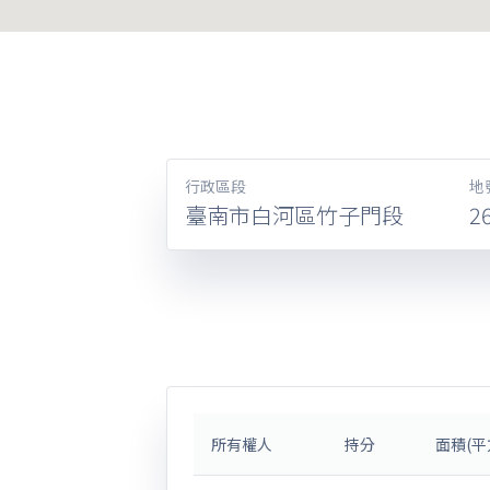
行政區段
地
臺南市白河區竹子門段
2
所有權人
持分
面積(平