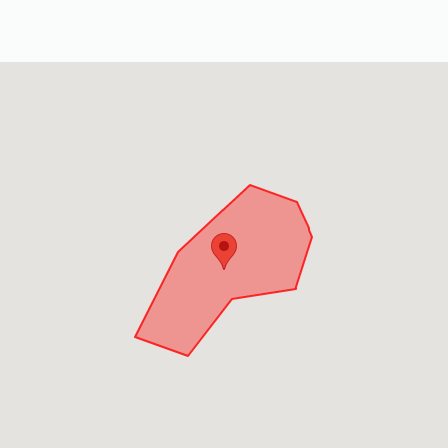
料庫 Ill-gotten Party Assets 