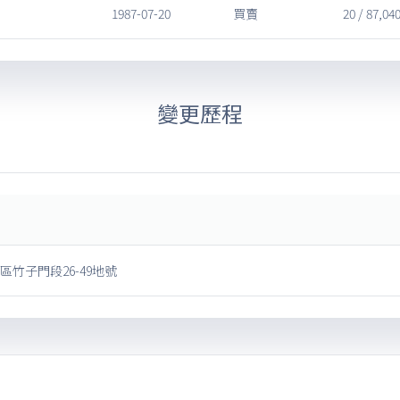
1987-07-20
買賣
20 / 87,04
變更歷程
區竹子門段26-49地號