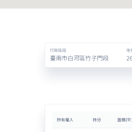
行政區段
地
臺南市白河區竹子門段
2
所有權人
持分
面積(平