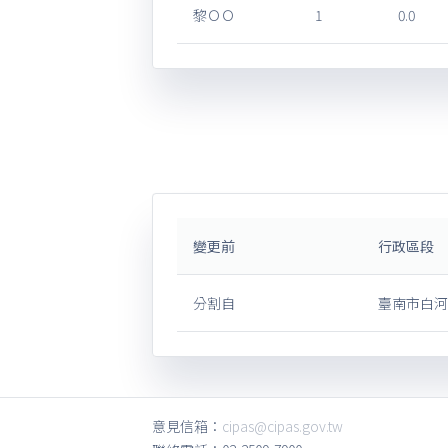
黎ＯＯ
1
0.0
變更前
行政區段
分割自
臺南市白河
意見信箱：
cipas@cipas.gov.tw