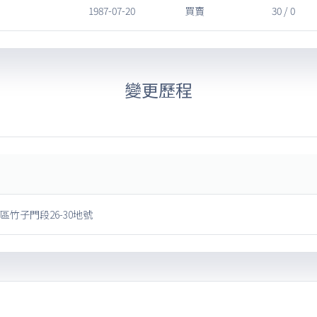
1987-07-20
買賣
30 / 0
變更歷程
區竹子門段26-30地號