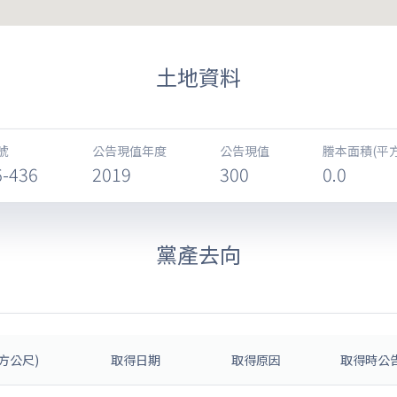
土地資料
號
公告現值年度
公告現值
謄本面積(平
6-436
2019
300
0.0
黨產去向
方公尺)
取得日期
取得原因
取得時公