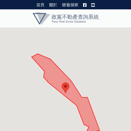
首頁
關於
顯著個案
黨產資料庫 I