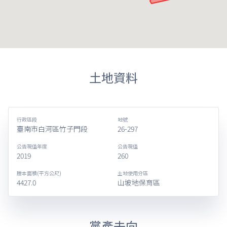
土地資料
行政區段
地號
臺南市白河區竹子門段
26-297
公告現值年度
公告現值
2019
260
謄本面積(平方公尺)
土地使用分區
4427.0
山坡地保育區
黨產去向