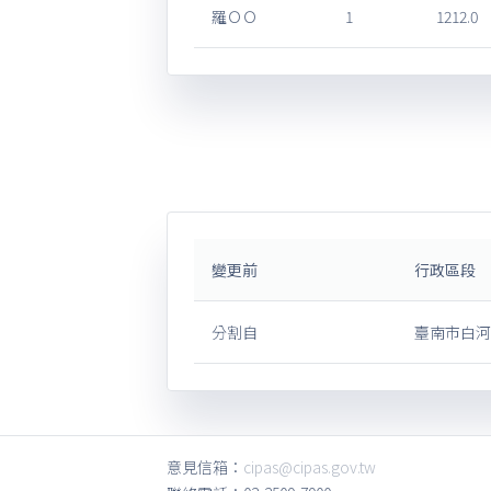
羅ＯＯ
1
1212.0
變更前
行政區段
分割自
臺南市白河
意見信箱：
cipas@cipas.gov.tw