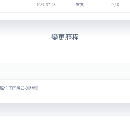
1987-07-28
買賣
0 / 0
變更歷程
區竹子門段26-30地號