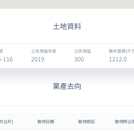
土地資料
號
公告現值年度
公告現值
謄本面積(平
6-116
2019
300
1212.0
黨產去向
方公尺)
取得日期
取得原因
取得時公