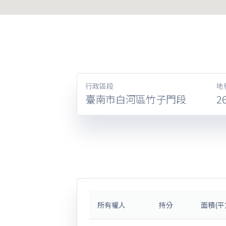
行政區段
地
臺南市白河區竹子門段
2
所有權人
持分
面積(平