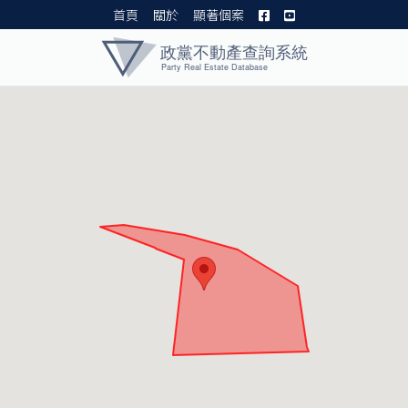
首頁
關於
顯著個案
黨產資料庫 I