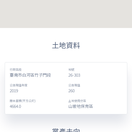
土地資料
行政區段
地號
臺南市白河區竹子門段
26-303
公告現值年度
公告現值
2019
260
謄本面積(平方公尺)
土地使用分區
4664.0
山坡地保育區
黨產去向