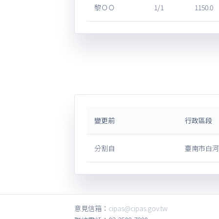
黎ＯＯ
1/1
1150.0
變更前
行政區段
分割自
臺南市白河
意見信箱：
cipas@cipas.gov.tw