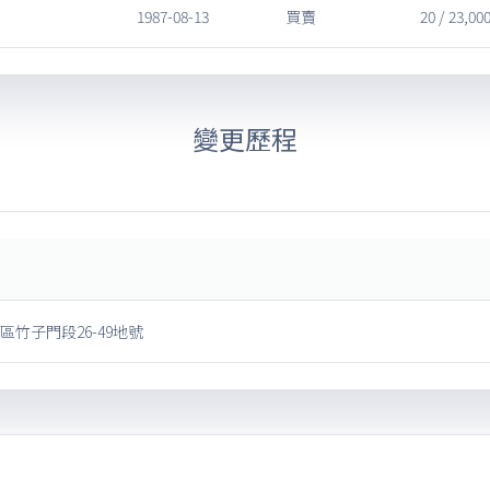
1987-08-13
買賣
20 / 23,00
變更歷程
區竹子門段26-49地號