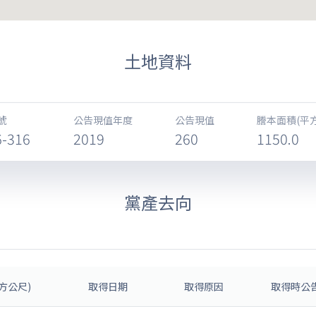
土地資料
號
公告現值年度
公告現值
謄本面積(平
6-316
2019
260
1150.0
黨產去向
方公尺)
取得日期
取得原因
取得時公