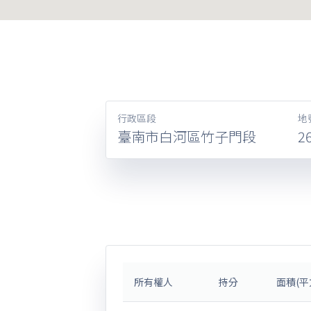
行政區段
地
臺南市白河區竹子門段
2
所有權人
持分
面積(平