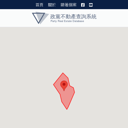
首頁
關於
顯著個案
黨產資料庫 I