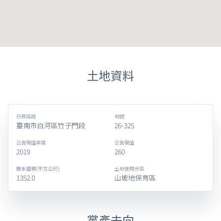
土地資料
行政區段
地號
臺南市白河區竹子門段
26-325
公告現值年度
公告現值
2019
260
謄本面積(平方公尺)
土地使用分區
1352.0
山坡地保育區
黨產去向