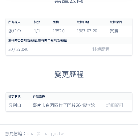
張ＯＯ
1/1
1352.0
1987-07-20
買賣
20 / 27,040
移轉歷程
變更歷程
分割自
臺南市白河區竹子門段26-49地號
詳細資料
意見信箱：
cipas@cipas.gov.tw