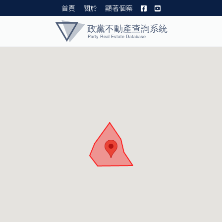
首頁
關於
顯著個案
黨產資料庫 I