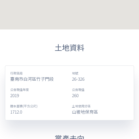
土地資料
行政區段
地號
臺南市白河區竹子門段
26-326
公告現值年度
公告現值
2019
260
謄本面積(平方公尺)
土地使用分區
1712.0
山坡地保育區
黨產去向