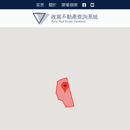
首頁
關於
顯著個案
黨產資料庫 I