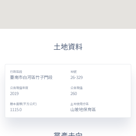
土地資料
行政區段
地號
臺南市白河區竹子門段
26-329
公告現值年度
公告現值
2019
260
謄本面積(平方公尺)
土地使用分區
1115.0
山坡地保育區
黨產去向