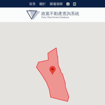
首頁
關於
顯著個案
黨產資料庫 I