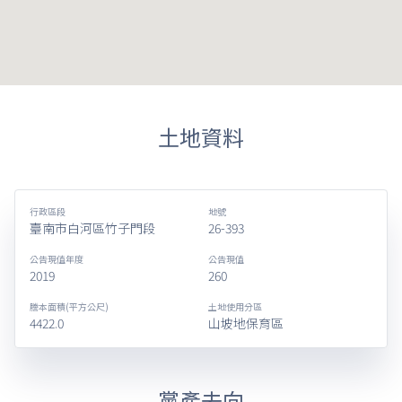
土地資料
行政區段
地號
臺南市白河區竹子門段
26-393
公告現值年度
公告現值
2019
260
謄本面積(平方公尺)
土地使用分區
4422.0
山坡地保育區
黨產去向