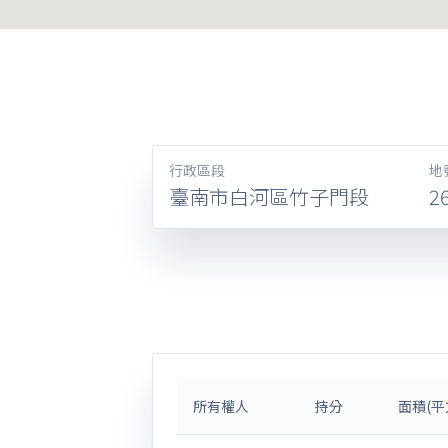
行政區段
地
臺南市白河區竹子門段
2
所有權人
持分
面積(平