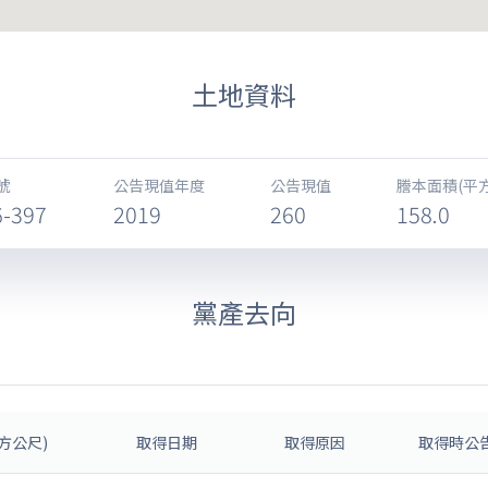
土地資料
號
公告現值年度
公告現值
謄本面積(平
6-397
2019
260
158.0
黨產去向
方公尺)
取得日期
取得原因
取得時公