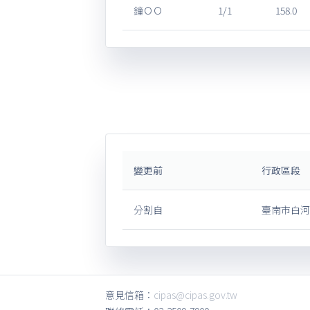
鐘ＯＯ
1/1
158.0
變更前
行政區段
分割自
臺南市白河
意見信箱：
cipas@cipas.gov.tw