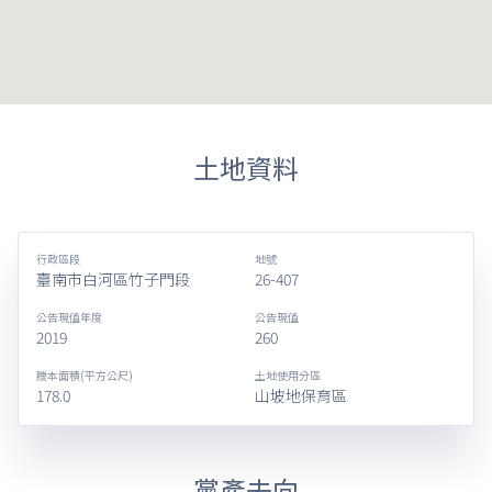
土地資料
行政區段
地號
臺南市白河區竹子門段
26-407
公告現值年度
公告現值
2019
260
謄本面積(平方公尺)
土地使用分區
178.0
山坡地保育區
黨產去向