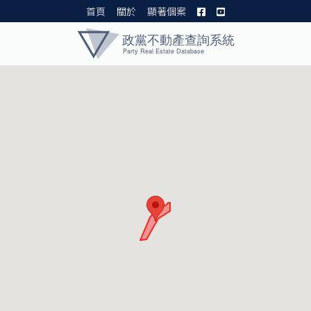
首頁
關於
顯著個案
黨產資料庫 I