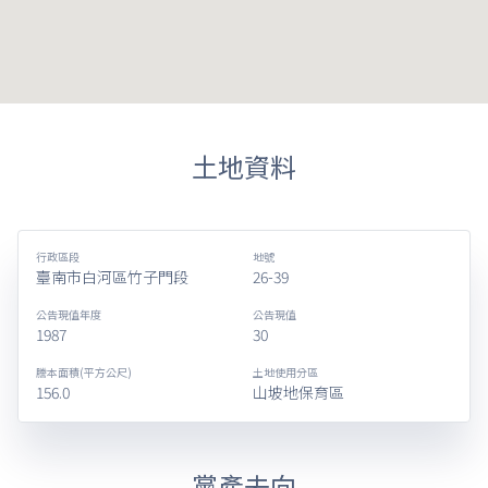
土地資料
行政區段
地號
臺南市白河區竹子門段
26-39
公告現值年度
公告現值
1987
30
謄本面積(平方公尺)
土地使用分區
156.0
山坡地保育區
黨產去向