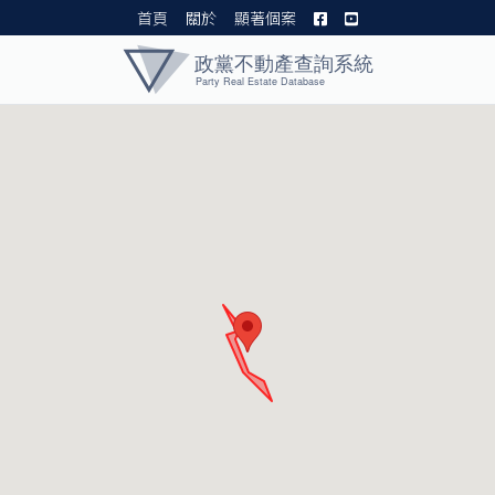
首頁
關於
顯著個案
黨產資料庫 I