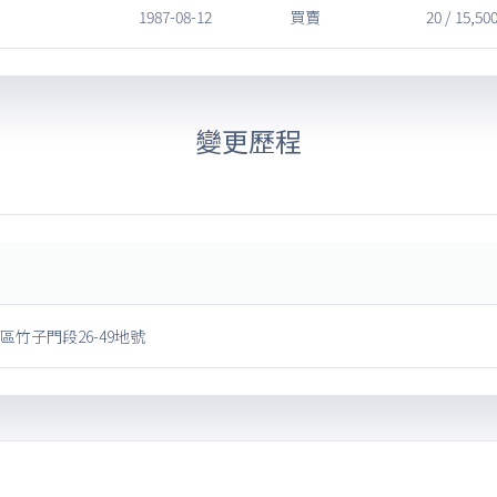
1987-08-12
買賣
20 / 15,50
變更歷程
區竹子門段26-49地號