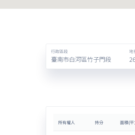
行政區段
地
臺南市白河區竹子門段
2
所有權人
持分
面積(平