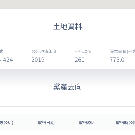
土地資料
號
公告現值年度
公告現值
謄本面積(平
6-424
2019
260
775.0
黨產去向
方公尺)
取得日期
取得原因
取得時公