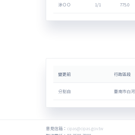
涂ＯＯ
1/1
775.0
變更前
行政區段
分割自
臺南市白河
意見信箱：
cipas@cipas.gov.tw