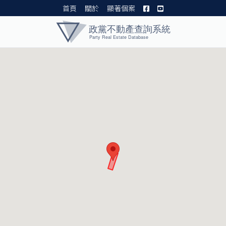
首頁
關於
顯著個案
黨產資料庫 I