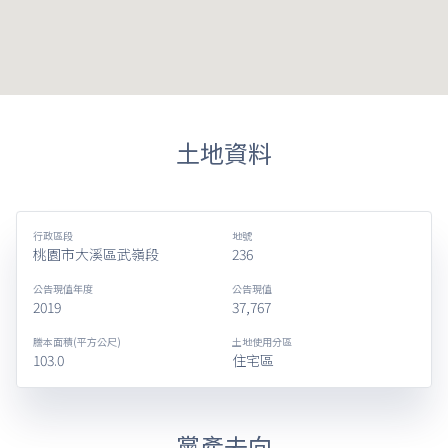
土地資料
行政區段
地號
桃園市大溪區武嶺段
236
公告現值年度
公告現值
2019
37,767
謄本面積(平方公尺)
土地使用分區
103.0
住宅區
黨產去向