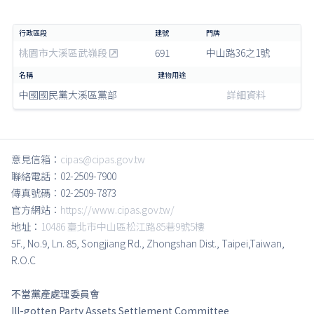
桃園市大溪區武嶺段
691
中山路36之1號
中國國民黨大溪區黨部
詳細資料
意見信箱：
cipas@cipas.gov.tw
聯絡電話：02-2509-7900
傳真號碼：02-2509-7873
官方網站：
https://www.cipas.gov.tw/
地址：
10486 臺北市中山區松江路85巷9號5樓
5F., No.9, Ln. 85, Songjiang Rd., Zhongshan Dist., Taipei,Taiwan,
R.O.C
不當黨產處理委員會
Ill-gotten Party Assets Settlement Committee