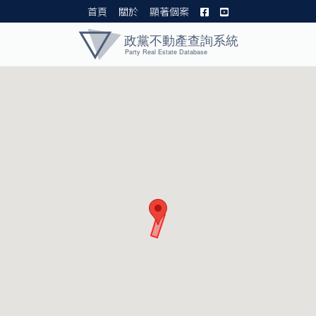
首頁
關於
顯著個案
黨產資料庫 I