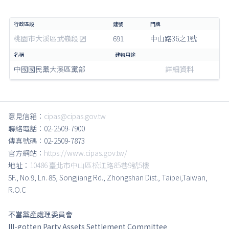
桃園市大溪區武嶺段
691
中山路36之1號
中國國民黨大溪區黨部
詳細資料
意見信箱：
cipas@cipas.gov.tw
聯絡電話：02-2509-7900
傳真號碼：02-2509-7873
官方網站：
https://www.cipas.gov.tw/
地址：
10486 臺北市中山區松江路85巷9號5樓
5F., No.9, Ln. 85, Songjiang Rd., Zhongshan Dist., Taipei,Taiwan,
R.O.C
不當黨產處理委員會
Ill-gotten Party Assets Settlement Committee