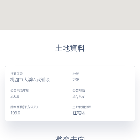
土地資料
行政區段
地號
桃園市大溪區武嶺段
236
公告現值年度
公告現值
2019
37,767
謄本面積(平方公尺)
土地使用分區
103.0
住宅區
黨產去向