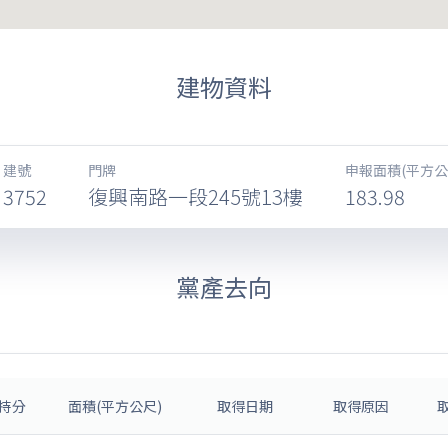
建物資料
建號
門牌
申報面積(平方公
3752
復興南路一段245號13樓
183.98
黨產去向
持分
面積(平方公尺)
取得日期
取得原因