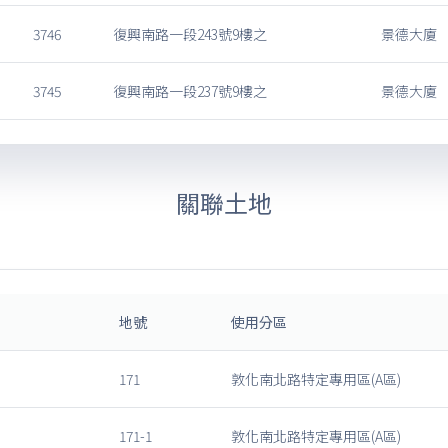
3746
復興南路一段243號9樓之
景德大廈
3745
復興南路一段237號9樓之
景德大廈
關聯土地
地號
使用分區
171
敦化南北路特定專用區(A區)
171-1
敦化南北路特定專用區(A區)